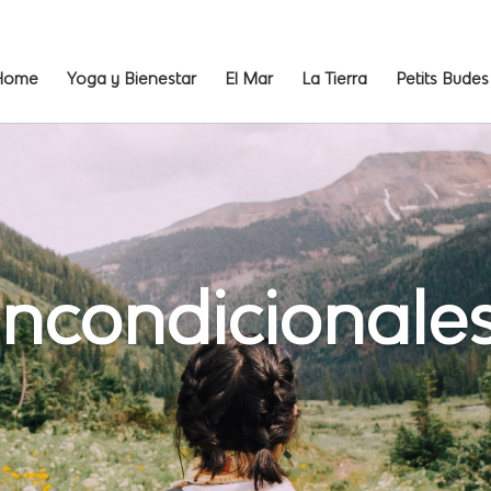
Home
Yoga y Bienestar
El Mar
La Tierra
Petits Budes
 incondicionale