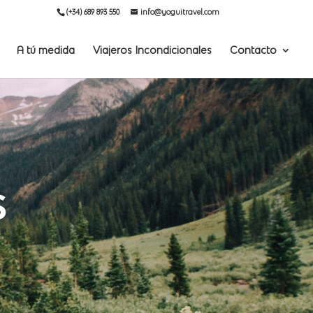
(+34) 689 893 550
info@yoguitravel.com
A tú medida
Viajeros Incondicionales
Contacto
s