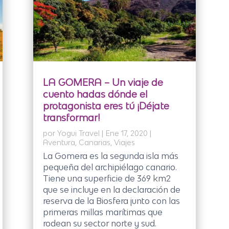
LA GOMERA – Un viaje de
cuento hadas dónde el
protagonista eres tú ¡Déjate
transformar!
por
Yogui Travel
|
Ene 17, 2020
|
Aventura
,
Canarias
,
Viajes
La Gomera es la segunda isla más
pequeña del archipiélago canario.
Tiene una superficie de 369 km2
que se incluye en la declaración de
reserva de la Biosfera junto con las
primeras millas marítimas que
rodean su sector norte y sud.