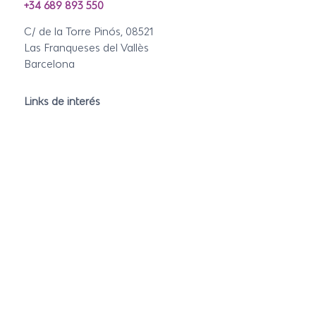
+34 689 893 550
C/ de la Torre Pinós, 08521
Las Franqueses del Vallès
Barcelona
Links de interés
Yoga & Bienestar
Amantes del Mar
Amantes de la Tierra
A Tú Medida
Viaja Seguro
Redes Sociales