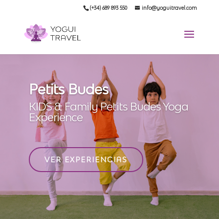
(+34) 689 893 550
info@yoguitravel.com
Petits Budes
KIDS & Family Petits Budes Yoga
Experience
VER EXPERIENCIAS