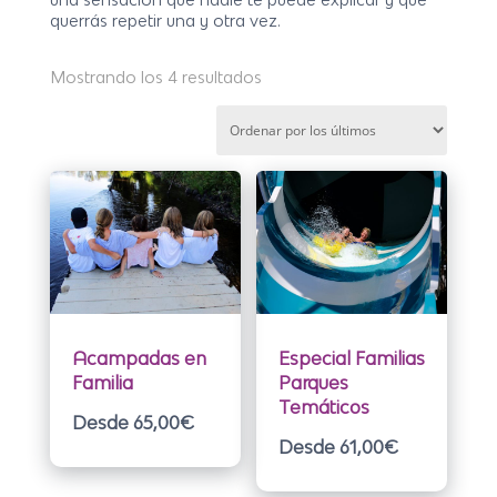
querrás repetir una y otra vez.
Ordenado
Mostrando los 4 resultados
por
los
últimos
Acampadas en
Especial Familias
Familia
Parques
Temáticos
Desde 65,00
€
Desde 61,00
€